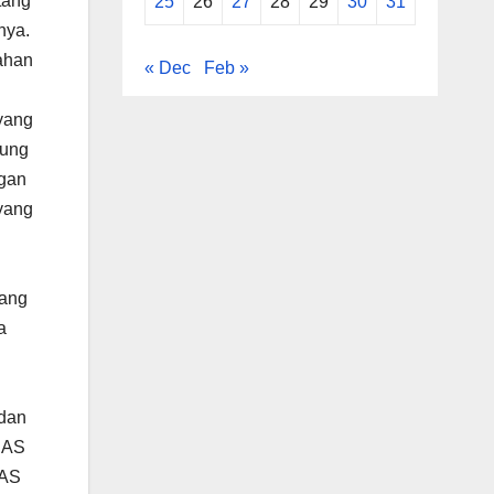
tang
25
26
27
28
29
30
31
nya.
sahan
« Dec
Feb »
 yang
kung
ngan
 yang
yang
a
 dan
 AS
 AS