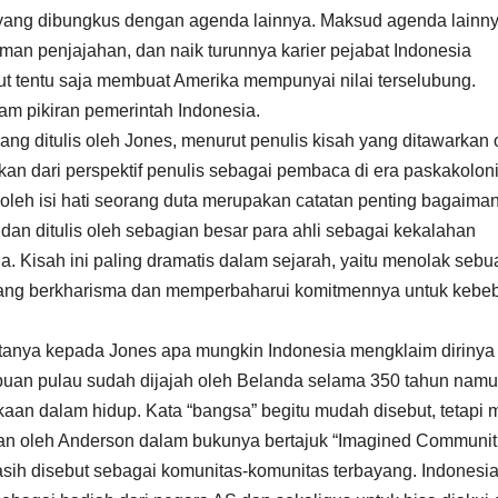
 yang dibungkus dengan agenda lainnya. Maksud agenda lainny
aman penjajahan, dan naik turunnya karier pejabat Indonesia
t tentu saja membuat Amerika mempunyai nilai terselubung.
m pikiran pemerintah Indonesia.
ang ditulis oleh Jones, menurut penulis kisah yang ditawarkan 
n dari perspektif penulis sebagai pembaca di era paskakoloni
leh isi hati seorang duta merupakan catatan penting bagaima
an ditulis oleh sebagian besar para ahli sebagai kekalahan
 Kisah ini paling dramatis dalam sejarah, yaitu menolak sebu
yang berkharisma dan memperbaharui komitmennya untuk kebe
ertanya kepada Jones apa mungkin Indonesia mengklaim dirinya
buan pulau sudah dijajah oleh Belanda selama 350 tahun nam
aan dalam hidup. Kata “bangsa” begitu mudah disebut, tetapi 
kan oleh Anderson dalam bukunya bertajuk “Imagined Communit
asih disebut sebagai komunitas-komunitas terbayang. Indonesi