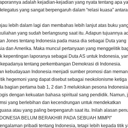
laporannya adalah kejadian-kejadian yang nyata tentang apa y
 delegatus yang sangat berpengaruh dalam “relasi kuasa” antara
injau lebih dalam lagi dan membahas lebih lanjut atas buku yan
kuliahan yang sudah berlangsung saat itu. Adapun tujuannya a
isan Jones tentang Indonesia pada masa dia sebagai Duta yang
ia dan Amerika. Maka muncul pertanyaan yang menggelitik ba
uk kepentingan laporanya sebagai Duta AS untuk Indonesia, ya
 kepadanya tentang perkembangan Demokrasi di Indonesia.
s dan kebudayaan Indonesia menjadi sumber promosi dan meman
tik hegemoni yang dapat disebut sebagai neokolonisme ketiga
pada bagian pertama bab 1, 2 dan 3 melukiskan pesona Indonesi
gis dengan kekuatan bahasa spiritual sang pendidik. Namun, j
msi yang berlebihan dan kecendrungan untuk mendekatkan
uasa atau yang paling berpengaruh saat itu. Inilah alasan penu
N INDONESIA BELUM BERAKHIR PADA SEBUAH MIMPI”
ngalaman pribadi tentang Indonesia, tetapi lebih kepada titik 