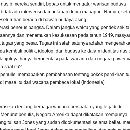
 nasib mereka sendiri, bebas untuk mengatur warisan budaya
idak ada intervensi dari belahan dunia manapun. Namun, sel
eseluruhan berada di bawah budaya asing .
enerasi penerus bangsa. Dalam jangka waktu yang pendek sekita
kaannya dan menemukan kesuksesan pada tahun 1949, masyar
 tugas yang besar. Tugas ini salah satunya adalah mengerahk
pa kembali politik, ideologi dan budaya ke dalam identitas nasi
elanjutnya hanya berorientasi pada wacana dari negara power 
 saat itu?
a penulis, memaparkan pembahasan tentang pokok pemikiran tu
 di masa itu dari wacana pembaca lokal (Indonesia).
ipsikan tentang berbagai wacana persoalan yang terjadi di
” Menurut penulis, Negara Amerika dapat dikatakan mempunyai
ang tulisan Jones yang sudah didokumentasi selama beliau me