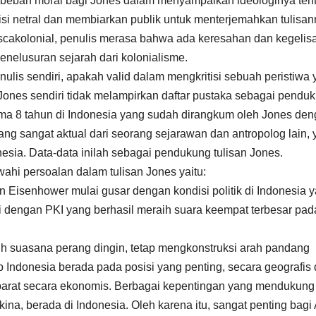
di beban moral bagi Jones dalam menyampaikan ideologinya ten
isi netral dan membiarkan publik untuk menterjemahkan tulisan
pascakolonial, penulis merasa bahwa ada keresahan dan kegeli
enelusuran sejarah dari kolonialisme.
ulis sendiri, apakah valid dalam mengkritisi sebuah peristiwa
Jones sendiri tidak melampirkan daftar pustaka sebagai pendu
lama 8 tahun di Indonesia yang sudah dirangkum oleh Jones de
yang sangat aktual dari seorang sejarawan dan antropolog lain,
esia. Data-data inilah sebagai pendukung tulisan Jones.
ahi persoalan dalam tulisan Jones yaitu:
 Eisenhower mulai gusar dengan kondisi politik di Indonesia 
i dengan PKI yang berhasil meraih suara keempat terbesar pad
h suasana perang dingin, tetap mengkonstruksi arah pandang
 Indonesia berada pada posisi yang penting, secara geografis
 barat secara ekonomis. Berbagai kepentingan yang mendukung
kina, berada di Indonesia. Oleh karena itu, sangat penting bagi