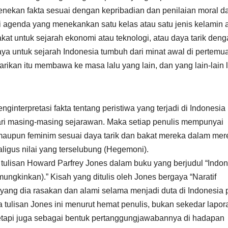
menekan fakta sesuai dengan kepribadian dan penilaian moral da
i agenda yang menekankan satu kelas atau satu jenis kelamin 
akat untuk sejarah ekonomi atau teknologi, atau daya tarik den
ya untuk sejarah Indonesia tumbuh dari minat awal di pertemu
rikan itu membawa ke masa lalu yang lain, dan yang lain-lain 
ginterpretasi fakta tentang peristiwa yang terjadi di Indonesia
ari masing-masing sejarawan. Maka setiap penulis mempunyai
maupun feminim sesuai daya tarik dan bakat mereka dalam me
aligus nilai yang terselubung (Hegemoni).
 tulisan Howard Parfrey Jones dalam buku yang berjudul “Indon
ngkinkan).” Kisah yang ditulis oleh Jones bergaya “Naratif
 yang dia rasakan dan alami selama menjadi duta di Indonesia
a tulisan Jones ini menurut hemat penulis, bukan sekedar lapor
tapi juga sebagai bentuk pertanggungjawabannya di hadapan