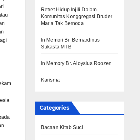
ri
Retret Hidup Injili Dalam
atau
Komunitas Konggregasi Bruder
Maria Tak Bernoda
gan
an
In Memori Br. Bernardinus
lagi
Sukasta MTB
In Memory Br. Aloysius Roozen
Karisma
rekam
esia:
Categories
 pada
an
Bacaan Kitab Suci