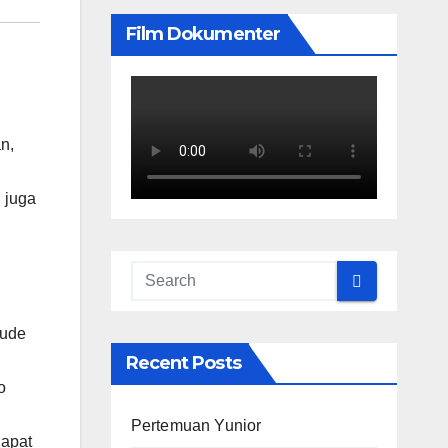
Film Dokumenter
n,
 juga
tude
Recent Posts
o
Pertemuan Yunior
dapat