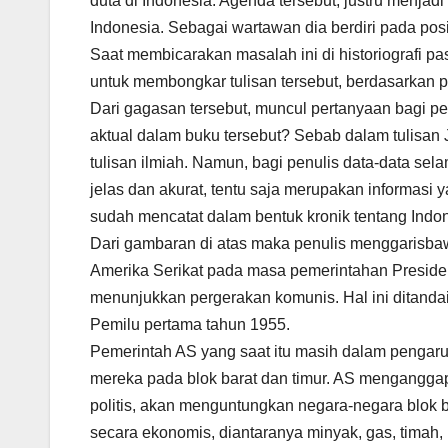
duta di Indonesia. Agenda tersebut, justru menja
Indonesia. Sebagai wartawan dia berdiri pada pos
Saat membicarakan masalah ini di historiografi 
untuk membongkar tulisan tersebut, berdasarkan p
Dari gagasan tersebut, muncul pertanyaan bagi pen
aktual dalam buku tersebut? Sebab dalam tulisan 
tulisan ilmiah. Namun, bagi penulis data-data se
jelas dan akurat, tentu saja merupakan informasi 
sudah mencatat dalam bentuk kronik tentang Indon
Dari gambaran di atas maka penulis menggarisbaw
Amerika Serikat pada masa pemerintahan Presiden
menunjukkan pergerakan komunis. Hal ini ditanda
Pemilu pertama tahun 1955.
Pemerintah AS yang saat itu masih dalam pengaru
mereka pada blok barat dan timur. AS menganggap
politis, akan menguntungkan negara-negara blok
secara ekonomis, diantaranya minyak, gas, timah, 