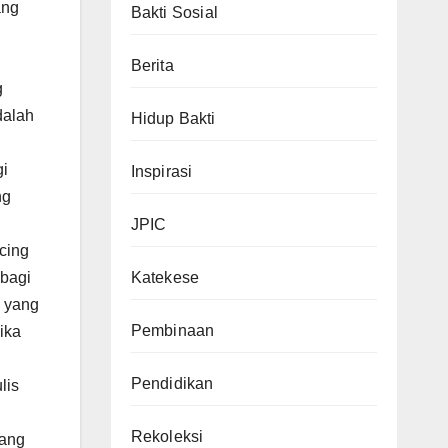
ang
Bakti Sosial
Berita
g
dalah
Hidup Bakti
gi
Inspirasi
ng
JPIC
cing
Katekese
 bagi
a yang
Pembinaan
ika
Pendidikan
lis
Rekoleksi
yang