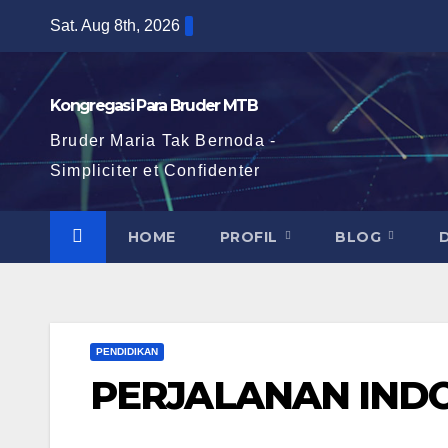
Skip
Sat. Aug 8th, 2026
to
content
Kongregasi Para Bruder MTB
Bruder Maria Tak Bernoda -
Simpliciter et Confidenter
HOME
PROFIL
BLOG
PENDIDIKAN
PERJALANAN IND