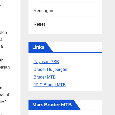
a,
Renungan
Retret
oleh
al.
na
Links
ah
Yayasan PSB
basan
Bruder Huijbergen
Bruder MTB
JPIC Bruder MTB
un
mahal
ies”
Mars Bruder MTB
a