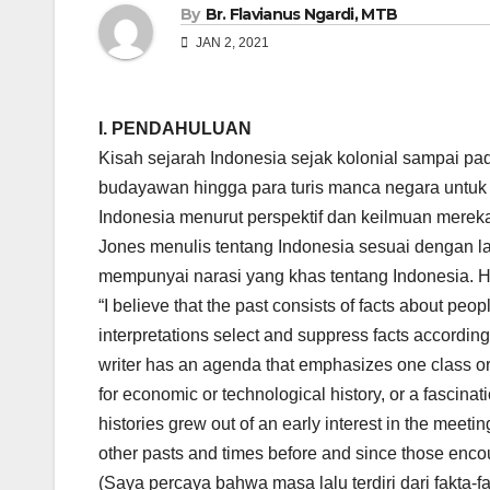
By
Br. Flavianus Ngardi, MTB
JAN 2, 2021
I. PENDAHULUAN
Kisah sejarah Indonesia sejak kolonial sampai pa
budayawan hingga para turis manca negara untuk
Indonesia menurut perspektif dan keilmuan merek
Jones menulis tentang Indonesia sesuai dengan la
mempunyai narasi yang khas tentang Indonesia. Hal
“I believe that the past consists of facts about pe
interpretations select and suppress facts according
writer has an agenda that emphasizes one class or
for economic or technological history, or a fascinat
histories grew out of an early interest in the meeti
other pasts and times before and since those encou
(Saya percaya bahwa masa lalu terdiri dari fakta-