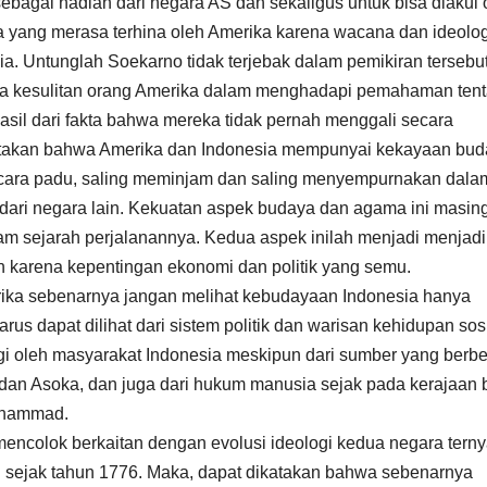
sebagai hadiah dari negara AS dan sekaligus untuk bisa diakui 
a yang merasa terhina oleh Amerika karena wacana dan ideolo
 Untunglah Soekarno tidak terjebak dalam pemikiran tersebut
hwa kesulitan orang Amerika dalam menghadapi pemahaman ten
asil dari fakta bahwa mereka tidak pernah menggali secara
atakan bahwa Amerika dan Indonesia mempunyai kekayaan bud
ara padu, saling meminjam dan saling menyempurnakan dala
ari negara lain. Kekuatan aspek budaya dan agama ini masin
m sejarah perjalanannya. Kedua aspek inilah menjadi menjadi
n karena kepentingan ekonomi dan politik yang semu.
merika sebenarnya jangan melihat kebudayaan Indonesia hanya
us dapat dilihat dari sistem politik dan warisan kehidupan sos
ggi oleh masyarakat Indonesia meskipun dari sumber yang berb
 dan Asoka, dan juga dari hukum manusia sejak pada kerajaan 
Muhammad.
encolok berkaitan dengan evolusi ideologi kedua negara terny
i sejak tahun 1776. Maka, dapat dikatakan bahwa sebenarnya