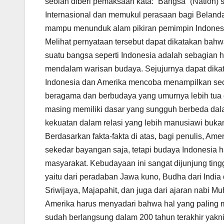
seolah diberi pemaksaan kata: “Bangsa” (Nation) 
Internasional dan memukul perasaan bagi Beland
mampu menunduk alam pikiran pemimpin Indonesia.
Melihat pernyataan tersebut dapat dikatakan ba
suatu bangsa seperti Indonesia adalah sebagian h
mendalam warisan budaya. Sejujurnya dapat dik
Indonesia dan Amerika mencoba menampilkan sec
beragama dan berbudaya yang umurnya lebih tua d
masing memiliki dasar yang sungguh berbeda dala
kekuatan dalam relasi yang lebih manusiawi buka
Berdasarkan fakta-fakta di atas, bagi penulis, A
sekedar bayangan saja, tetapi budaya Indonesia har
masyarakat. Kebudayaan ini sangat dijunjung tin
yaitu dari peradaban Jawa kuno, Budha dari India
Sriwijaya, Majapahit, dan juga dari ajaran nabi 
Amerika harus menyadari bahwa hal yang paling m
sudah berlangsung dalam 200 tahun terakhir yakn