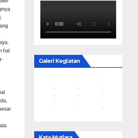
oleh
ginya
.
tang
aya.
m hal
g-
Galeri Kegiatan
ial
eda,
besar
ata
Kata Mutiara